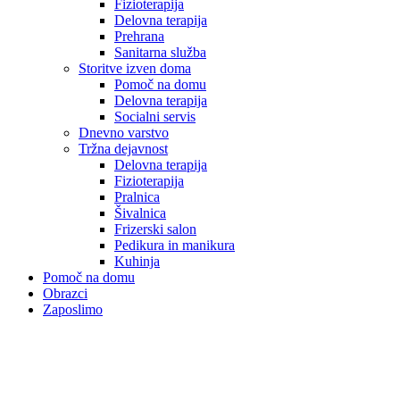
Fizioterapija
Delovna terapija
Prehrana
Sanitarna služba
Storitve izven doma
Pomoč na domu
Delovna terapija
Socialni servis
Dnevno varstvo
Tržna dejavnost
Delovna terapija
Fizioterapija
Pralnica
Šivalnica
Frizerski salon
Pedikura in manikura
Kuhinja
Pomoč na domu
Obrazci
Zaposlimo