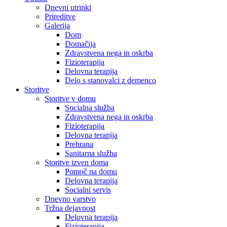
Dnevni utrinki
Prireditve
Galerija
Dom
Domačija
Zdravstvena nega in oskrba
Fizioterapija
Delovna terapija
Delo s stanovalci z demenco
Storitve
Storitve v domu
Socialna služba
Zdravstvena nega in oskrba
Fizioterapija
Delovna terapija
Prehrana
Sanitarna služba
Storitve izven doma
Pomoč na domu
Delovna terapija
Socialni servis
Dnevno varstvo
Tržna dejavnost
Delovna terapija
Fizioterapija