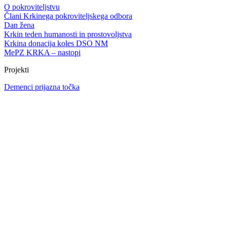
O pokroviteljstvu
Člani Krkinega pokroviteljskega odbora
Dan žena
Krkin teden humanosti in prostovoljstva
Krkina donacija koles DSO NM
MePZ KRKA – nastopi
Projekti
Demenci prijazna točka