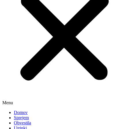
Menu
Domov
Sprejem
Obvestila
Utrinki