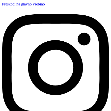
Preskoči na glavno vsebino