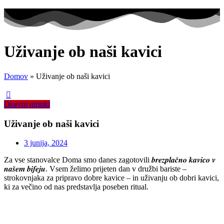
Uživanje ob naši kavici
Domov
»
Uživanje ob naši kavici
Dnevni utrinki
Uživanje ob naši kavici
3 junija, 2024
Za vse stanovalce Doma smo danes zagotovili 𝒃𝒓𝒆𝒛𝒑𝒍𝒂𝒄̌𝒏𝒐 𝒌𝒂𝒗𝒊𝒄𝒐 𝒗
𝒏𝒂𝒔̌𝒆𝒎 𝒃𝒊𝒇𝒆𝒋𝒖. Vsem želimo prijeten dan v družbi bariste –
strokovnjaka za pripravo dobre kavice – in uživanju ob dobri kavici,
ki za večino od nas predstavlja poseben ritual.