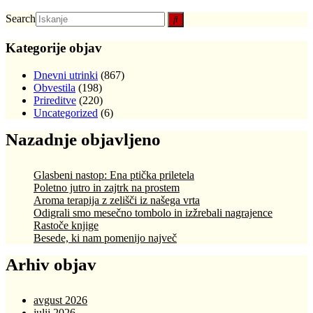
Search
Kategorije objav
Dnevni utrinki
(867)
Obvestila
(198)
Prireditve
(220)
Uncategorized
(6)
Nazadnje objavljeno
Glasbeni nastop: Ena ptička priletela
Poletno jutro in zajtrk na prostem
Aroma terapija z zelišči iz našega vrta
Odigrali smo mesečno tombolo in izžrebali nagrajence
Rastoče knjige
Besede, ki nam pomenijo največ
Arhiv objav
avgust 2026
julij 2026