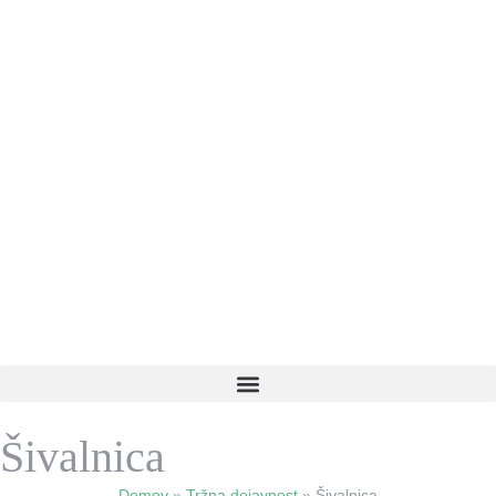
Šivalnica
Domov
»
Tržna dejavnost
»
Šivalnica