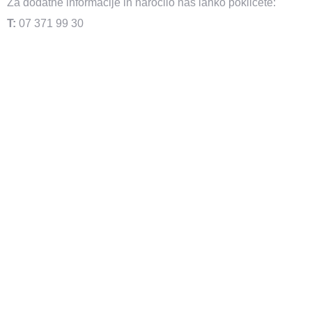
Za dodatne informacije in naročilo nas lahko pokličete:
T:
07 371 99 30