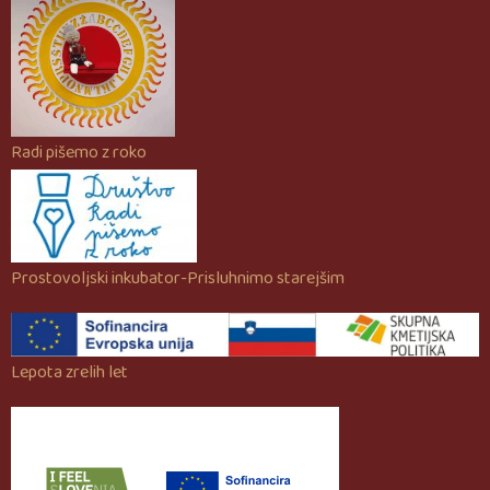
Radi pišemo z roko
Prostovoljski inkubator-Prisluhnimo starejšim
Lepota zrelih let