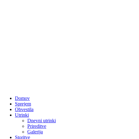
Domov
Sprejem
Obvestila
Utrinki
Dnevni utrinki
Prireditve
Galerija
Storitve