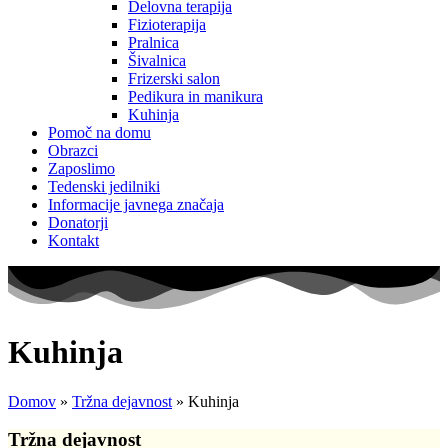
Delovna terapija
Fizioterapija
Pralnica
Šivalnica
Frizerski salon
Pedikura in manikura
Kuhinja
Pomoč na domu
Obrazci
Zaposlimo
Tedenski jedilniki
Informacije javnega značaja
Donatorji
Kontakt
Kuhinja
Domov
»
Tržna dejavnost
»
Kuhinja
Tržna dejavnost