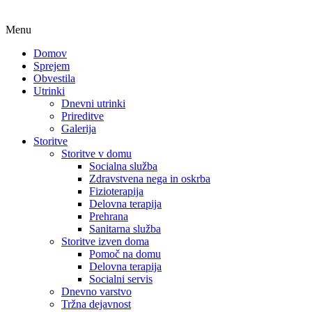
Menu
Domov
Sprejem
Obvestila
Utrinki
Dnevni utrinki
Prireditve
Galerija
Storitve
Storitve v domu
Socialna služba
Zdravstvena nega in oskrba
Fizioterapija
Delovna terapija
Prehrana
Sanitarna služba
Storitve izven doma
Pomoč na domu
Delovna terapija
Socialni servis
Dnevno varstvo
Tržna dejavnost