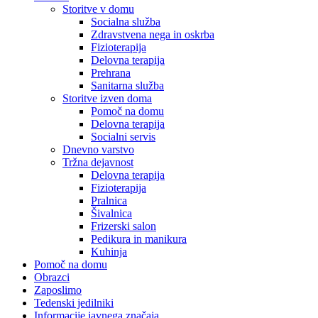
Storitve v domu
Socialna služba
Zdravstvena nega in oskrba
Fizioterapija
Delovna terapija
Prehrana
Sanitarna služba
Storitve izven doma
Pomoč na domu
Delovna terapija
Socialni servis
Dnevno varstvo
Tržna dejavnost
Delovna terapija
Fizioterapija
Pralnica
Šivalnica
Frizerski salon
Pedikura in manikura
Kuhinja
Pomoč na domu
Obrazci
Zaposlimo
Tedenski jedilniki
Informacije javnega značaja