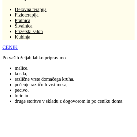
Delovna terapija
Fizioterapija
Pralnica
Šivalnica
Frizerski salon
Kuhinja
CENIK
Po vaših željah lahko pripravimo
malice,
kosila,
različne vrste domačega kruha,
pečenje različnih vrst mesa,
pecivo,
torte in
druge storitve v skladu z dogovorom in po ceniku doma.