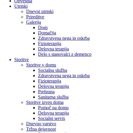
Obvestila
Utrinki
Dnevni utrinki
Prireditve
Galerija
Dom
Domačija
Zdravstvena nega in oskrba
Fizioterapija
Delovna terapija
Delo s stanovalci z demenco
Storitve
Storitve v domu
Socialna služba
Zdravstvena nega in oskrba
Fizioterapija
Delovna terapija
Prehrana
Sanitarna služba
Storitve izven doma
Pomoč na domu
Delovna terapija
Socialni servis
Dnevno varstvo
Tržna dejavnost