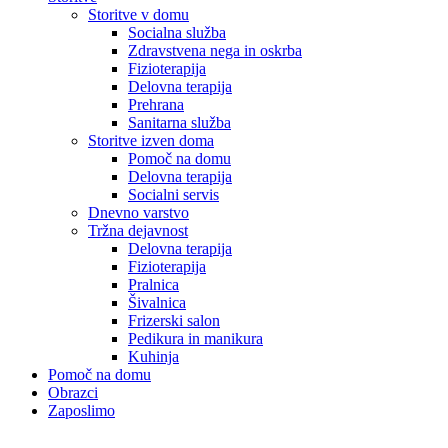
Storitve v domu
Socialna služba
Zdravstvena nega in oskrba
Fizioterapija
Delovna terapija
Prehrana
Sanitarna služba
Storitve izven doma
Pomoč na domu
Delovna terapija
Socialni servis
Dnevno varstvo
Tržna dejavnost
Delovna terapija
Fizioterapija
Pralnica
Šivalnica
Frizerski salon
Pedikura in manikura
Kuhinja
Pomoč na domu
Obrazci
Zaposlimo