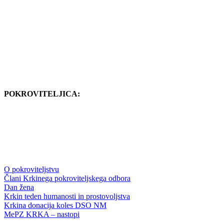
POKROVITELJICA:
O pokroviteljstvu
Člani Krkinega pokroviteljskega odbora
Dan žena
Krkin teden humanosti in prostovoljstva
Krkina donacija koles DSO NM
MePZ KRKA – nastopi