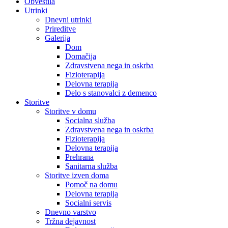
Obvestila
Utrinki
Dnevni utrinki
Prireditve
Galerija
Dom
Domačija
Zdravstvena nega in oskrba
Fizioterapija
Delovna terapija
Delo s stanovalci z demenco
Storitve
Storitve v domu
Socialna služba
Zdravstvena nega in oskrba
Fizioterapija
Delovna terapija
Prehrana
Sanitarna služba
Storitve izven doma
Pomoč na domu
Delovna terapija
Socialni servis
Dnevno varstvo
Tržna dejavnost