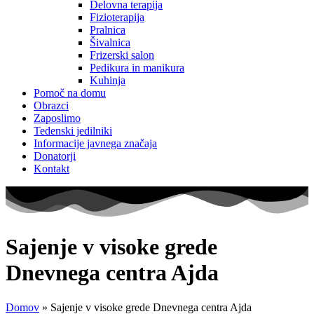
Delovna terapija
Fizioterapija
Pralnica
Šivalnica
Frizerski salon
Pedikura in manikura
Kuhinja
Pomoč na domu
Obrazci
Zaposlimo
Tedenski jedilniki
Informacije javnega značaja
Donatorji
Kontakt
Sajenje v visoke grede
Dnevnega centra Ajda
Domov
»
Sajenje v visoke grede Dnevnega centra Ajda