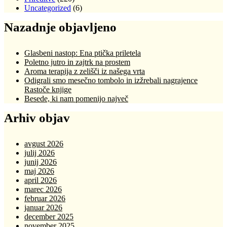
Uncategorized
(6)
Nazadnje objavljeno
Glasbeni nastop: Ena ptička priletela
Poletno jutro in zajtrk na prostem
Aroma terapija z zelišči iz našega vrta
Odigrali smo mesečno tombolo in izžrebali nagrajence
Rastoče knjige
Besede, ki nam pomenijo največ
Arhiv objav
avgust 2026
julij 2026
junij 2026
maj 2026
april 2026
marec 2026
februar 2026
januar 2026
december 2025
november 2025