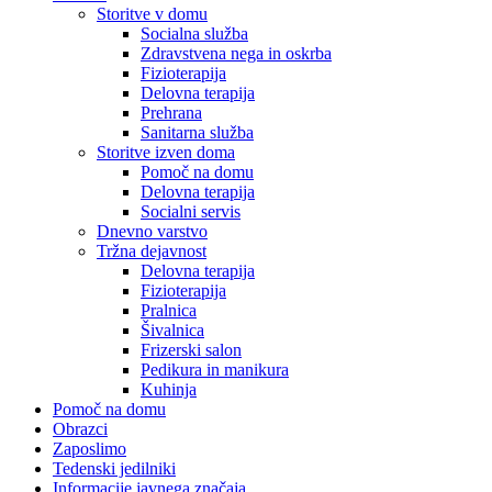
Storitve v domu
Socialna služba
Zdravstvena nega in oskrba
Fizioterapija
Delovna terapija
Prehrana
Sanitarna služba
Storitve izven doma
Pomoč na domu
Delovna terapija
Socialni servis
Dnevno varstvo
Tržna dejavnost
Delovna terapija
Fizioterapija
Pralnica
Šivalnica
Frizerski salon
Pedikura in manikura
Kuhinja
Pomoč na domu
Obrazci
Zaposlimo
Tedenski jedilniki
Informacije javnega značaja