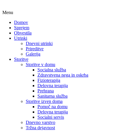
Menu
Domov
Sprejem
Obvestila
Utrinki
Dnevni utrinki
Prireditve
Galerija
Storitve
Storitve v domu
Socialna služba
Zdravstvena nega in oskrba
Fizioterapija
Delovna terapija
Prehrana
Sanitarna služba
Storitve izven doma
Pomoč na domu
Delovna terapija
Socialni servis
Dnevno varstvo
Tržna dejavnost