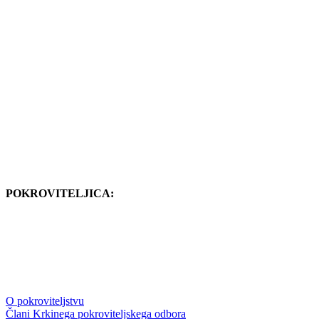
POKROVITELJICA:
O pokroviteljstvu
Člani Krkinega pokroviteljskega odbora