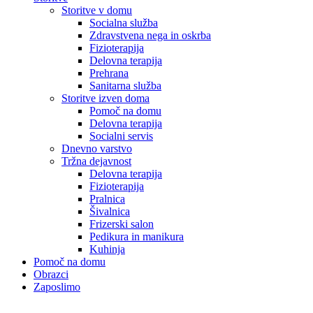
Storitve v domu
Socialna služba
Zdravstvena nega in oskrba
Fizioterapija
Delovna terapija
Prehrana
Sanitarna služba
Storitve izven doma
Pomoč na domu
Delovna terapija
Socialni servis
Dnevno varstvo
Tržna dejavnost
Delovna terapija
Fizioterapija
Pralnica
Šivalnica
Frizerski salon
Pedikura in manikura
Kuhinja
Pomoč na domu
Obrazci
Zaposlimo