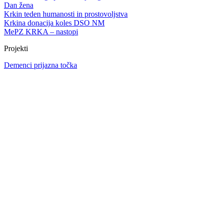
Dan žena
Krkin teden humanosti in prostovoljstva
Krkina donacija koles DSO NM
MePZ KRKA – nastopi
Projekti
Demenci prijazna točka