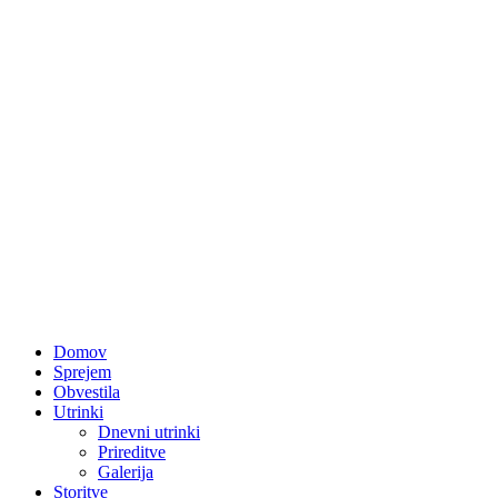
Domov
Sprejem
Obvestila
Utrinki
Dnevni utrinki
Prireditve
Galerija
Storitve