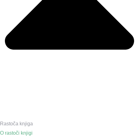
Rastoča knjiga
O rastoči knjigi