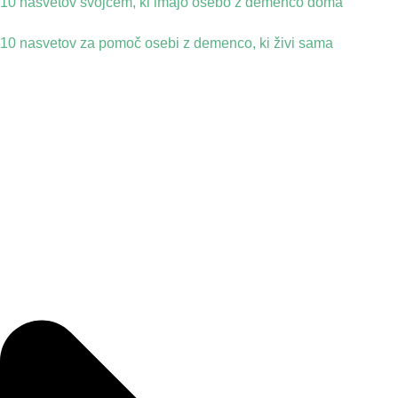
10 nasvetov svojcem, ki imajo osebo z demenco doma
10 nasvetov za pomoč osebi z demenco, ki živi sama