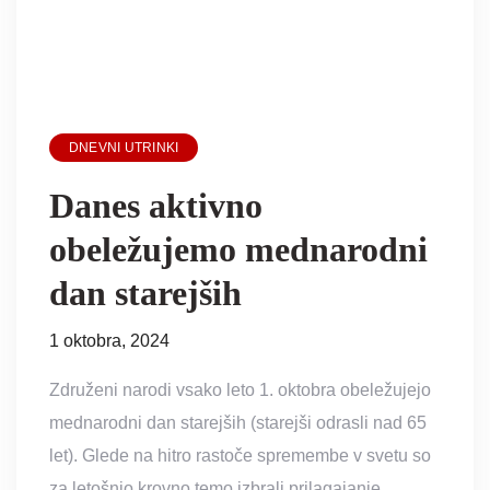
DNEVNI UTRINKI
Danes aktivno
obeležujemo mednarodni
dan starejših
1 oktobra, 2024
Združeni narodi vsako leto 1. oktobra obeležujejo
mednarodni dan starejših (starejši odrasli nad 65
let). Glede na hitro rastoče spremembe v svetu so
za letošnjo krovno temo izbrali prilagajanje