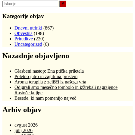
Kategorije objav
Dnevni utrinki
(867)
Obvestila
(198)
Prireditve
(220)
Uncategorized
(6)
Nazadnje objavljeno
Glasbeni nastop: Ena ptička priletela
Poletno jutro in zajtrk na prostem
Aroma terapija z zelišči iz našega vrta
Odigrali smo mesečno tombolo in izžrebali nagrajence
Rastoče knjige
Besede, ki nam pomenijo največ
Arhiv objav
avgust 2026
julij 2026