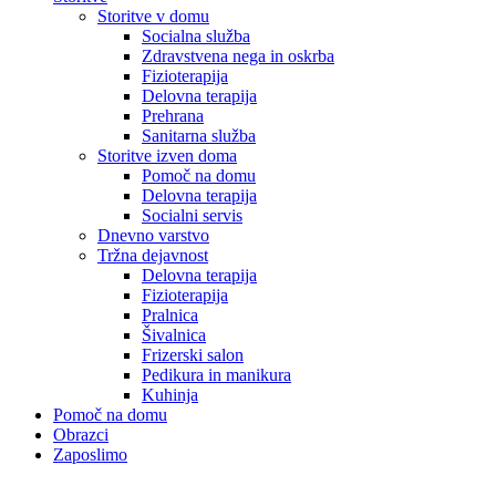
Storitve v domu
Socialna služba
Zdravstvena nega in oskrba
Fizioterapija
Delovna terapija
Prehrana
Sanitarna služba
Storitve izven doma
Pomoč na domu
Delovna terapija
Socialni servis
Dnevno varstvo
Tržna dejavnost
Delovna terapija
Fizioterapija
Pralnica
Šivalnica
Frizerski salon
Pedikura in manikura
Kuhinja
Pomoč na domu
Obrazci
Zaposlimo