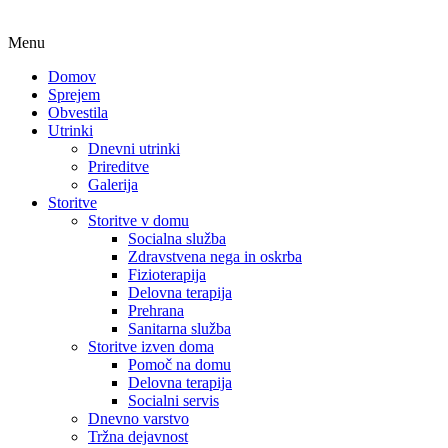
Menu
Domov
Sprejem
Obvestila
Utrinki
Dnevni utrinki
Prireditve
Galerija
Storitve
Storitve v domu
Socialna služba
Zdravstvena nega in oskrba
Fizioterapija
Delovna terapija
Prehrana
Sanitarna služba
Storitve izven doma
Pomoč na domu
Delovna terapija
Socialni servis
Dnevno varstvo
Tržna dejavnost