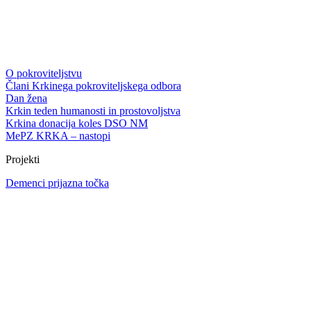
O pokroviteljstvu
Člani Krkinega pokroviteljskega odbora
Dan žena
Krkin teden humanosti in prostovoljstva
Krkina donacija koles DSO NM
MePZ KRKA – nastopi
Projekti
Demenci prijazna točka