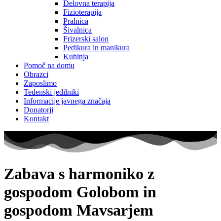
Delovna terapija
Fizioterapija
Pralnica
Šivalnica
Frizerski salon
Pedikura in manikura
Kuhinja
Pomoč na domu
Obrazci
Zaposlimo
Tedenski jedilniki
Informacije javnega značaja
Donatorji
Kontakt
Zabava s harmoniko z
gospodom Golobom in
gospodom Mavsarjem