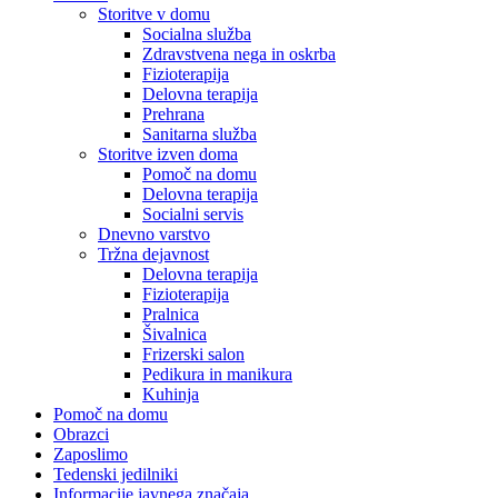
Storitve v domu
Socialna služba
Zdravstvena nega in oskrba
Fizioterapija
Delovna terapija
Prehrana
Sanitarna služba
Storitve izven doma
Pomoč na domu
Delovna terapija
Socialni servis
Dnevno varstvo
Tržna dejavnost
Delovna terapija
Fizioterapija
Pralnica
Šivalnica
Frizerski salon
Pedikura in manikura
Kuhinja
Pomoč na domu
Obrazci
Zaposlimo
Tedenski jedilniki
Informacije javnega značaja