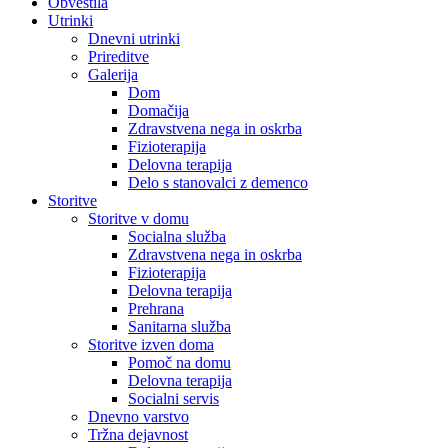
Obvestila
Utrinki
Dnevni utrinki
Prireditve
Galerija
Dom
Domačija
Zdravstvena nega in oskrba
Fizioterapija
Delovna terapija
Delo s stanovalci z demenco
Storitve
Storitve v domu
Socialna služba
Zdravstvena nega in oskrba
Fizioterapija
Delovna terapija
Prehrana
Sanitarna služba
Storitve izven doma
Pomoč na domu
Delovna terapija
Socialni servis
Dnevno varstvo
Tržna dejavnost