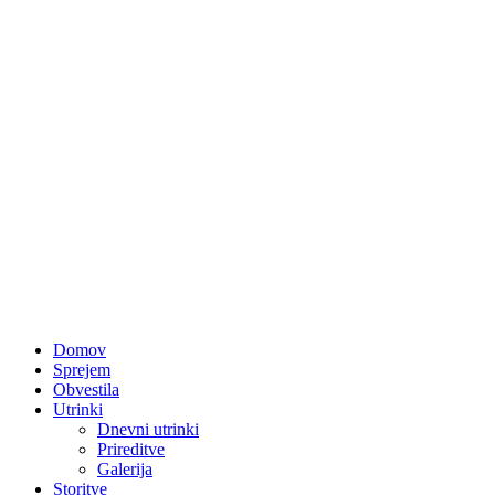
Domov
Sprejem
Obvestila
Utrinki
Dnevni utrinki
Prireditve
Galerija
Storitve