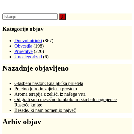
Kategorije objav
Dnevni utrinki
(867)
Obvestila
(198)
Prireditve
(220)
Uncategorized
(6)
Nazadnje objavljeno
Glasbeni nastop: Ena ptička priletela
Poletno jutro in zajtrk na prostem
Aroma terapija z zelišči iz našega vrta
Odigrali smo mesečno tombolo in izžrebali nagrajence
Rastoče knjige
Besede, ki nam pomenijo največ
Arhiv objav