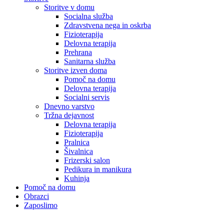
Storitve v domu
Socialna služba
Zdravstvena nega in oskrba
Fizioterapija
Delovna terapija
Prehrana
Sanitarna služba
Storitve izven doma
Pomoč na domu
Delovna terapija
Socialni servis
Dnevno varstvo
Tržna dejavnost
Delovna terapija
Fizioterapija
Pralnica
Šivalnica
Frizerski salon
Pedikura in manikura
Kuhinja
Pomoč na domu
Obrazci
Zaposlimo