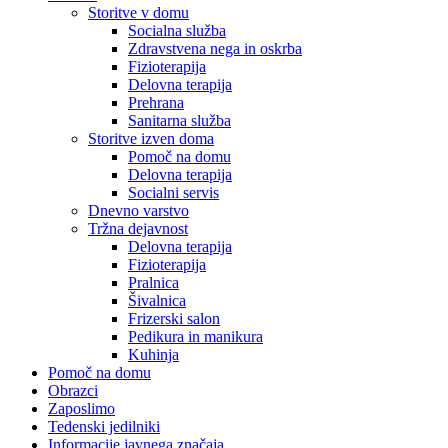
Storitve v domu
Socialna služba
Zdravstvena nega in oskrba
Fizioterapija
Delovna terapija
Prehrana
Sanitarna služba
Storitve izven doma
Pomoč na domu
Delovna terapija
Socialni servis
Dnevno varstvo
Tržna dejavnost
Delovna terapija
Fizioterapija
Pralnica
Šivalnica
Frizerski salon
Pedikura in manikura
Kuhinja
Pomoč na domu
Obrazci
Zaposlimo
Tedenski jedilniki
Informacije javnega značaja