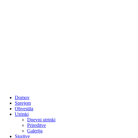
Domov
Sprejem
Obvestila
Utrinki
Dnevni utrinki
Prireditve
Galerija
Storitve