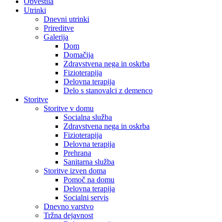
Obvestila
Utrinki
Dnevni utrinki
Prireditve
Galerija
Dom
Domačija
Zdravstvena nega in oskrba
Fizioterapija
Delovna terapija
Delo s stanovalci z demenco
Storitve
Storitve v domu
Socialna služba
Zdravstvena nega in oskrba
Fizioterapija
Delovna terapija
Prehrana
Sanitarna služba
Storitve izven doma
Pomoč na domu
Delovna terapija
Socialni servis
Dnevno varstvo
Tržna dejavnost