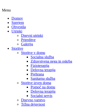
Menu
Domov
Sprejem
Obvestila
Utrinki
Dnevni utrinki
Prireditve
Galerija
Storitve
Storitve v domu
Socialna služba
Zdravstvena nega in oskrba
Fizioterapija
Delovna terapija
Prehrana
Sanitarna služba
Storitve izven doma
Pomoč na domu
Delovna terapija
Socialni servis
Dnevno varstvo
Tržna dejavnost