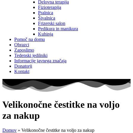
Delovna terapija
Fizioterapija
Pralnica
Šivalnica
Frizerski salon
Pedikura in manikura
Kuhinja
Pomoč na domu
Obrazci
Zaposlimo
Tedenski jedilniki
Informacije javnega značaja
Donatorji
Kontakt
Velikonočne čestitke na voljo
za nakup
Domov
»
Velikonočne čestitke na voljo za nakup