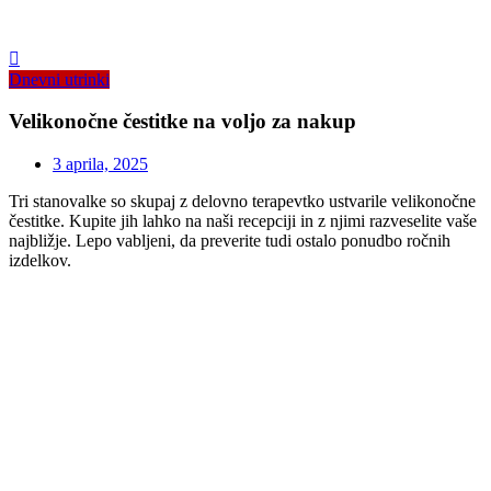
Dnevni utrinki
Velikonočne čestitke na voljo za nakup
3 aprila, 2025
Tri stanovalke so skupaj z delovno terapevtko ustvarile velikonočne
čestitke. Kupite jih lahko na naši recepciji in z njimi razveselite vaše
najbližje. Lepo vabljeni, da preverite tudi ostalo ponudbo ročnih
izdelkov.