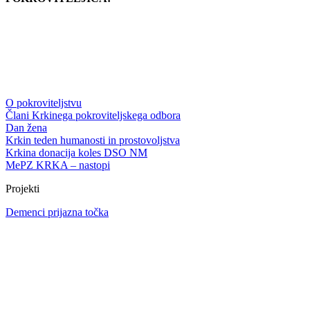
O pokroviteljstvu
Člani Krkinega pokroviteljskega odbora
Dan žena
Krkin teden humanosti in prostovoljstva
Krkina donacija koles DSO NM
MePZ KRKA – nastopi
Projekti
Demenci prijazna točka