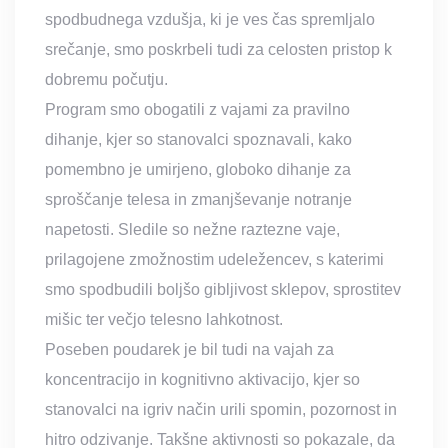
spodbudnega vzdušja, ki je ves čas spremljalo
srečanje, smo poskrbeli tudi za celosten pristop k
dobremu počutju.
Program smo obogatili z vajami za pravilno
dihanje, kjer so stanovalci spoznavali, kako
pomembno je umirjeno, globoko dihanje za
sproščanje telesa in zmanjševanje notranje
napetosti. Sledile so nežne raztezne vaje,
prilagojene zmožnostim udeležencev, s katerimi
smo spodbudili boljšo gibljivost sklepov, sprostitev
mišic ter večjo telesno lahkotnost.
Poseben poudarek je bil tudi na vajah za
koncentracijo in kognitivno aktivacijo, kjer so
stanovalci na igriv način urili spomin, pozornost in
hitro odzivanje. Takšne aktivnosti so pokazale, da