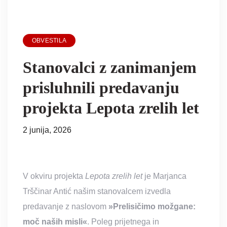
OBVESTILA
Stanovalci z zanimanjem
prisluhnili predavanju
projekta Lepota zrelih let
2 junija, 2026
V okviru projekta
Lepota zrelih let
je Marjanca
Trščinar Antić našim stanovalcem izvedla
predavanje z naslovom
»Prelisičimo možgane:
moč naših misli«
. Poleg prijetnega in