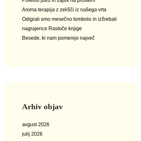
Poletno jutro in zajtrk na prostem
Aroma terapija z zelišči iz našega vrta
Odigrali smo mesečno tombolo in izžrebali
nagrajence Rastoče knjige
Besede, ki nam pomenijo največ
Arhiv objav
avgust 2026
julij 2026