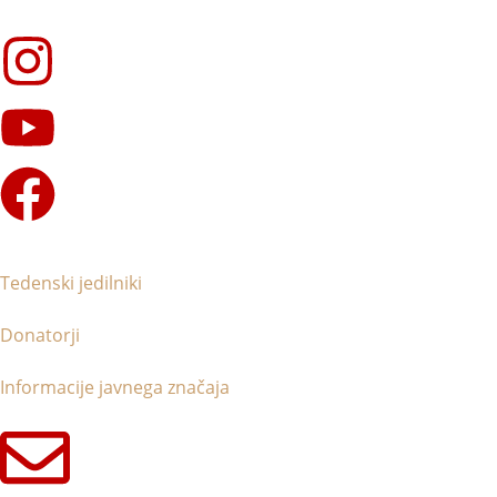
Preskoči
na
glavno
vsebino
Tedenski jedilniki
Donatorji
Informacije javnega značaja