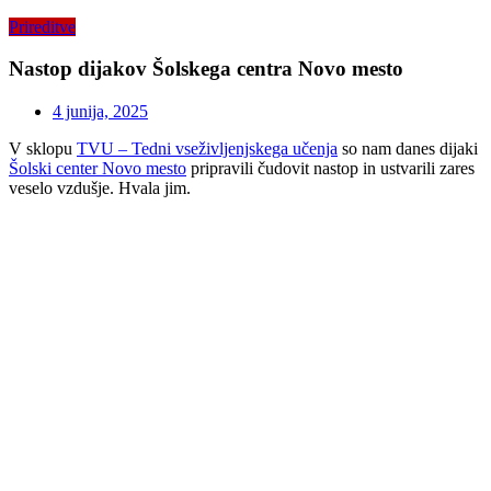
Prireditve
Nastop dijakov Šolskega centra Novo mesto
4 junija, 2025
V sklopu
TVU – Tedni vseživljenjskega učenja
so nam danes dijaki
Šolski center Novo mesto
pripravili čudovit nastop in ustvarili zares
veselo vzdušje. Hvala jim.