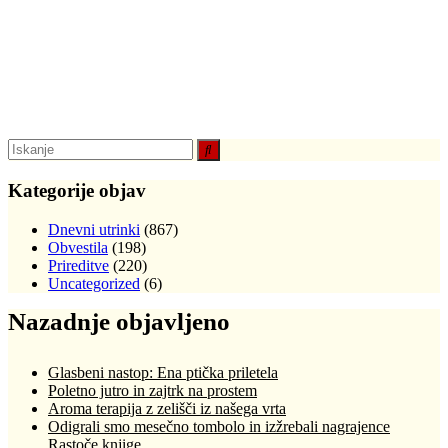
Kategorije objav
Dnevni utrinki
(867)
Obvestila
(198)
Prireditve
(220)
Uncategorized
(6)
Nazadnje objavljeno
Glasbeni nastop: Ena ptička priletela
Poletno jutro in zajtrk na prostem
Aroma terapija z zelišči iz našega vrta
Odigrali smo mesečno tombolo in izžrebali nagrajence
Rastoče knjige