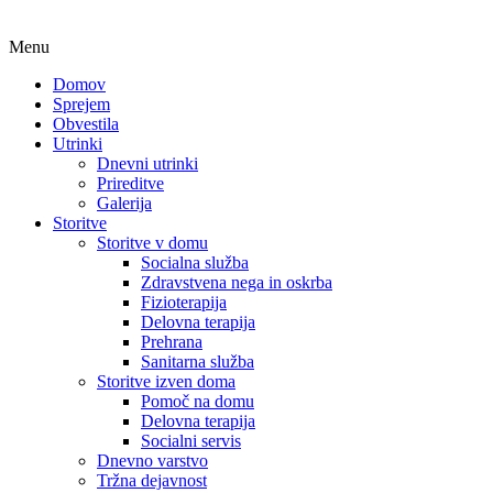
Menu
Domov
Sprejem
Obvestila
Utrinki
Dnevni utrinki
Prireditve
Galerija
Storitve
Storitve v domu
Socialna služba
Zdravstvena nega in oskrba
Fizioterapija
Delovna terapija
Prehrana
Sanitarna služba
Storitve izven doma
Pomoč na domu
Delovna terapija
Socialni servis
Dnevno varstvo
Tržna dejavnost