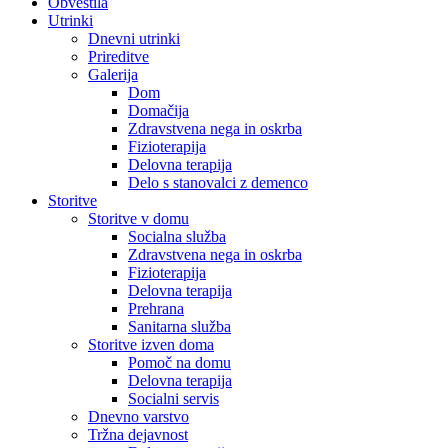
Obvestila
Utrinki
Dnevni utrinki
Prireditve
Galerija
Dom
Domačija
Zdravstvena nega in oskrba
Fizioterapija
Delovna terapija
Delo s stanovalci z demenco
Storitve
Storitve v domu
Socialna služba
Zdravstvena nega in oskrba
Fizioterapija
Delovna terapija
Prehrana
Sanitarna služba
Storitve izven doma
Pomoč na domu
Delovna terapija
Socialni servis
Dnevno varstvo
Tržna dejavnost