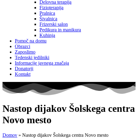
Delovna terapija
Fizioterapija
Pralnica
Šivalnica
Frizerski salon
Pedikura in manikura
Kuhinja
Pomoč na domu
Obrazci
Zaposlimo
Tedenski jedilniki
Informacije javnega značaja
Donatorji
Kontakt
Nastop dijakov Šolskega centra
Novo mesto
Domov
»
Nastop dijakov Šolskega centra Novo mesto