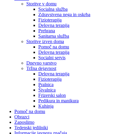
Storitve v domu
Socialna služba
Zdravstvena nega in oskrba
Fizioterapija
Delovna terapija
Prehrana
Sanitarna služba
Storitve izven doma
Pomoč na domu
Delovna terapija
Socialni servis
Dnevno varstvo
Tržna dejavnost
Delovna terapija
Fizioterapija
Pralnica
Šivalnica
Frizerski salon
Pedikura in manikura
Kuhinja
Pomoč na domu
Obrazci
Zaposlimo
Tedenski jedilniki
Informacije javnega značaja