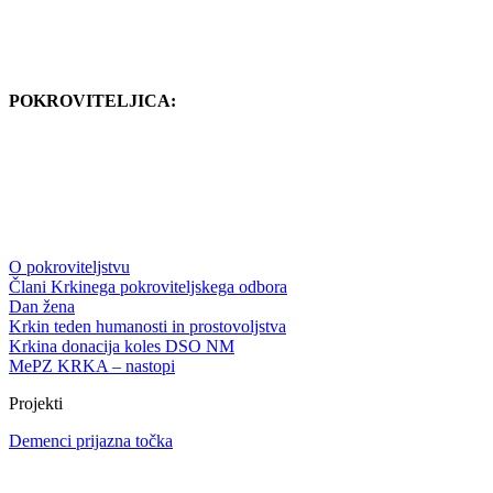
POKROVITELJICA:
O pokroviteljstvu
Člani Krkinega pokroviteljskega odbora
Dan žena
Krkin teden humanosti in prostovoljstva
Krkina donacija koles DSO NM
MePZ KRKA – nastopi
Projekti
Demenci prijazna točka