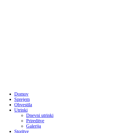
Domov
Sprejem
Obvestila
Utrinki
Dnevni utrinki
Prireditve
Galerija
Storitve