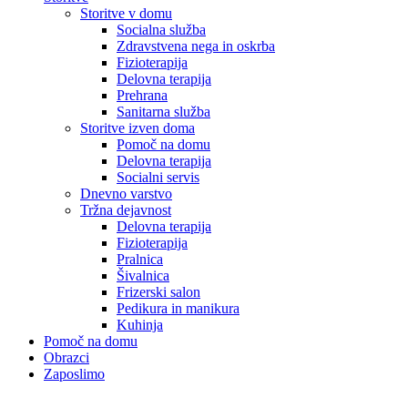
Storitve v domu
Socialna služba
Zdravstvena nega in oskrba
Fizioterapija
Delovna terapija
Prehrana
Sanitarna služba
Storitve izven doma
Pomoč na domu
Delovna terapija
Socialni servis
Dnevno varstvo
Tržna dejavnost
Delovna terapija
Fizioterapija
Pralnica
Šivalnica
Frizerski salon
Pedikura in manikura
Kuhinja
Pomoč na domu
Obrazci
Zaposlimo