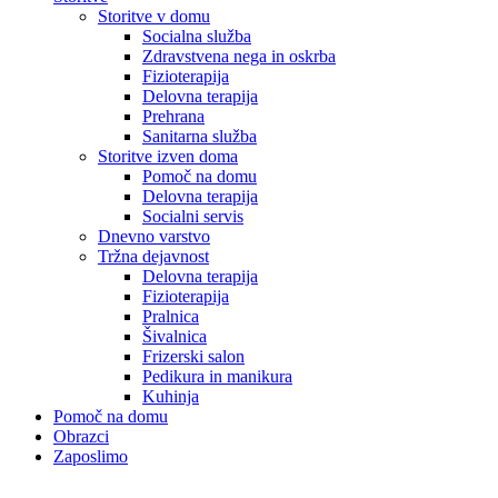
Storitve v domu
Socialna služba
Zdravstvena nega in oskrba
Fizioterapija
Delovna terapija
Prehrana
Sanitarna služba
Storitve izven doma
Pomoč na domu
Delovna terapija
Socialni servis
Dnevno varstvo
Tržna dejavnost
Delovna terapija
Fizioterapija
Pralnica
Šivalnica
Frizerski salon
Pedikura in manikura
Kuhinja
Pomoč na domu
Obrazci
Zaposlimo