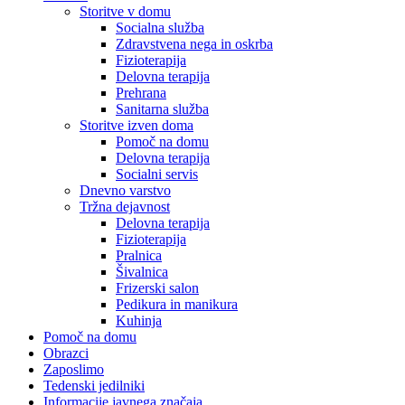
Storitve v domu
Socialna služba
Zdravstvena nega in oskrba
Fizioterapija
Delovna terapija
Prehrana
Sanitarna služba
Storitve izven doma
Pomoč na domu
Delovna terapija
Socialni servis
Dnevno varstvo
Tržna dejavnost
Delovna terapija
Fizioterapija
Pralnica
Šivalnica
Frizerski salon
Pedikura in manikura
Kuhinja
Pomoč na domu
Obrazci
Zaposlimo
Tedenski jedilniki
Informacije javnega značaja