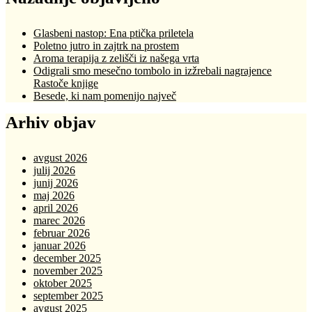
Glasbeni nastop: Ena ptička priletela
Poletno jutro in zajtrk na prostem
Aroma terapija z zelišči iz našega vrta
Odigrali smo mesečno tombolo in izžrebali nagrajence
Rastoče knjige
Besede, ki nam pomenijo največ
Arhiv objav
avgust 2026
julij 2026
junij 2026
maj 2026
april 2026
marec 2026
februar 2026
januar 2026
december 2025
november 2025
oktober 2025
september 2025
avgust 2025