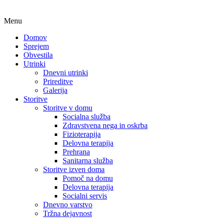
Menu
Domov
Sprejem
Obvestila
Utrinki
Dnevni utrinki
Prireditve
Galerija
Storitve
Storitve v domu
Socialna služba
Zdravstvena nega in oskrba
Fizioterapija
Delovna terapija
Prehrana
Sanitarna služba
Storitve izven doma
Pomoč na domu
Delovna terapija
Socialni servis
Dnevno varstvo
Tržna dejavnost