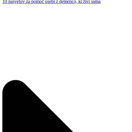
10 nasvetov za pomoč osebi z demenco, ki živi sama