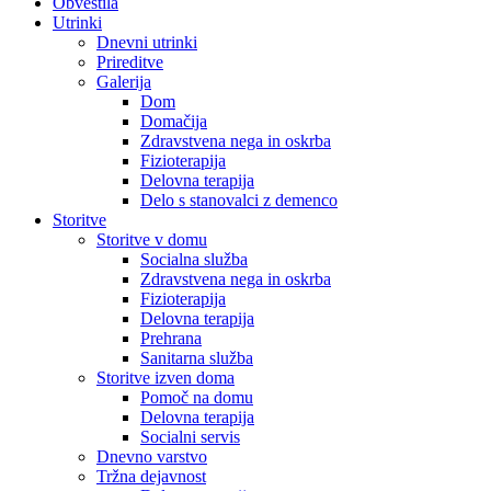
Obvestila
Utrinki
Dnevni utrinki
Prireditve
Galerija
Dom
Domačija
Zdravstvena nega in oskrba
Fizioterapija
Delovna terapija
Delo s stanovalci z demenco
Storitve
Storitve v domu
Socialna služba
Zdravstvena nega in oskrba
Fizioterapija
Delovna terapija
Prehrana
Sanitarna služba
Storitve izven doma
Pomoč na domu
Delovna terapija
Socialni servis
Dnevno varstvo
Tržna dejavnost