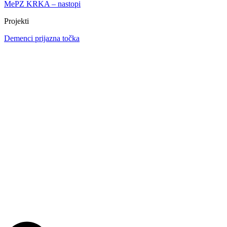
MePZ KRKA – nastopi
Projekti
Demenci prijazna točka