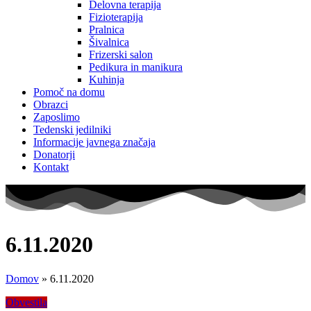
Delovna terapija
Fizioterapija
Pralnica
Šivalnica
Frizerski salon
Pedikura in manikura
Kuhinja
Pomoč na domu
Obrazci
Zaposlimo
Tedenski jedilniki
Informacije javnega značaja
Donatorji
Kontakt
6.11.2020
Domov
»
6.11.2020
Obvestila