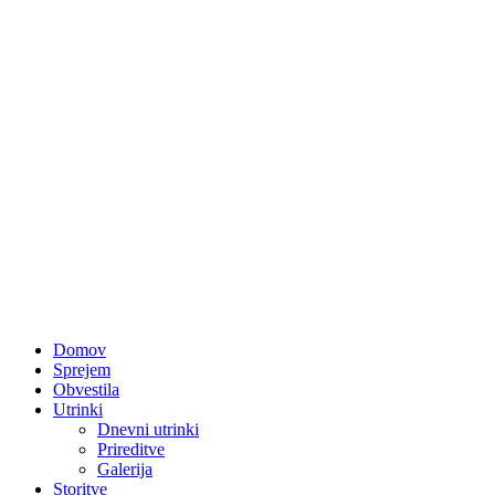
Domov
Sprejem
Obvestila
Utrinki
Dnevni utrinki
Prireditve
Galerija
Storitve