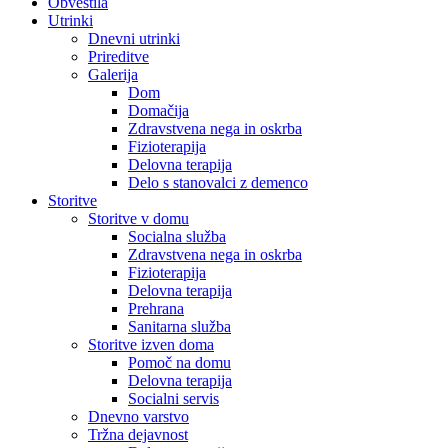
Obvestila
Utrinki
Dnevni utrinki
Prireditve
Galerija
Dom
Domačija
Zdravstvena nega in oskrba
Fizioterapija
Delovna terapija
Delo s stanovalci z demenco
Storitve
Storitve v domu
Socialna služba
Zdravstvena nega in oskrba
Fizioterapija
Delovna terapija
Prehrana
Sanitarna služba
Storitve izven doma
Pomoč na domu
Delovna terapija
Socialni servis
Dnevno varstvo
Tržna dejavnost