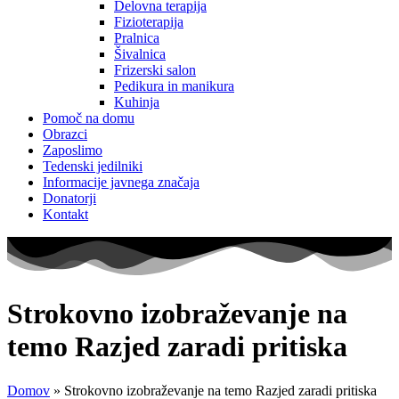
Delovna terapija
Fizioterapija
Pralnica
Šivalnica
Frizerski salon
Pedikura in manikura
Kuhinja
Pomoč na domu
Obrazci
Zaposlimo
Tedenski jedilniki
Informacije javnega značaja
Donatorji
Kontakt
Strokovno izobraževanje na
temo Razjed zaradi pritiska
Domov
»
Strokovno izobraževanje na temo Razjed zaradi pritiska