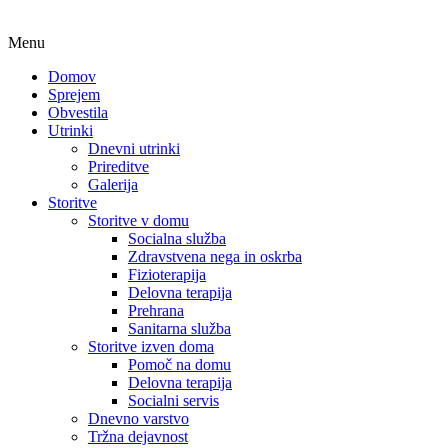
Menu
Domov
Sprejem
Obvestila
Utrinki
Dnevni utrinki
Prireditve
Galerija
Storitve
Storitve v domu
Socialna služba
Zdravstvena nega in oskrba
Fizioterapija
Delovna terapija
Prehrana
Sanitarna služba
Storitve izven doma
Pomoč na domu
Delovna terapija
Socialni servis
Dnevno varstvo
Tržna dejavnost