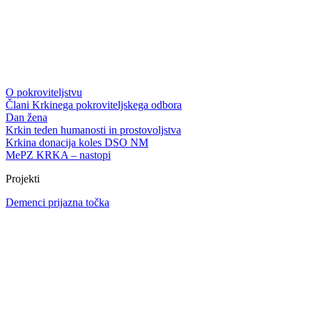
O pokroviteljstvu
Člani Krkinega pokroviteljskega odbora
Dan žena
Krkin teden humanosti in prostovoljstva
Krkina donacija koles DSO NM
MePZ KRKA – nastopi
Projekti
Demenci prijazna točka