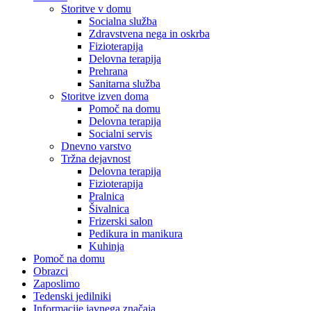
Storitve v domu
Socialna služba
Zdravstvena nega in oskrba
Fizioterapija
Delovna terapija
Prehrana
Sanitarna služba
Storitve izven doma
Pomoč na domu
Delovna terapija
Socialni servis
Dnevno varstvo
Tržna dejavnost
Delovna terapija
Fizioterapija
Pralnica
Šivalnica
Frizerski salon
Pedikura in manikura
Kuhinja
Pomoč na domu
Obrazci
Zaposlimo
Tedenski jedilniki
Informacije javnega značaja