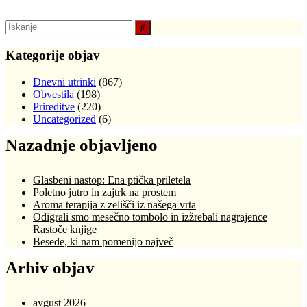
Kategorije objav
Dnevni utrinki
(867)
Obvestila
(198)
Prireditve
(220)
Uncategorized
(6)
Nazadnje objavljeno
Glasbeni nastop: Ena ptička priletela
Poletno jutro in zajtrk na prostem
Aroma terapija z zelišči iz našega vrta
Odigrali smo mesečno tombolo in izžrebali nagrajence
Rastoče knjige
Besede, ki nam pomenijo največ
Arhiv objav
avgust 2026