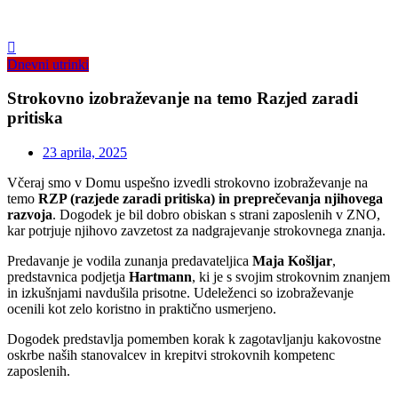
Dnevni utrinki
Strokovno izobraževanje na temo Razjed zaradi
pritiska
23 aprila, 2025
Včeraj smo v Domu uspešno izvedli strokovno izobraževanje na
temo
RZP (razjede zaradi pritiska) in preprečevanja njihovega
razvoja
. Dogodek je bil dobro obiskan s strani zaposlenih v ZNO,
kar potrjuje njihovo zavzetost za nadgrajevanje strokovnega znanja.
Predavanje je vodila zunanja predavateljica
Maja Košljar
,
predstavnica podjetja
Hartmann
, ki je s svojim strokovnim znanjem
in izkušnjami navdušila prisotne. Udeleženci so izobraževanje
ocenili kot zelo koristno in praktično usmerjeno.
Dogodek predstavlja pomemben korak k zagotavljanju kakovostne
oskrbe naših stanovalcev in krepitvi strokovnih kompetenc
zaposlenih.