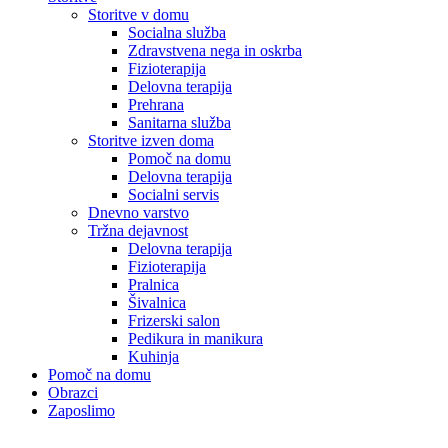
Storitve v domu
Socialna služba
Zdravstvena nega in oskrba
Fizioterapija
Delovna terapija
Prehrana
Sanitarna služba
Storitve izven doma
Pomoč na domu
Delovna terapija
Socialni servis
Dnevno varstvo
Tržna dejavnost
Delovna terapija
Fizioterapija
Pralnica
Šivalnica
Frizerski salon
Pedikura in manikura
Kuhinja
Pomoč na domu
Obrazci
Zaposlimo