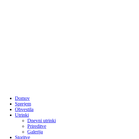
Domov
Sprejem
Obvestila
Utrinki
Dnevni utrinki
Prireditve
Galerija
Storitve