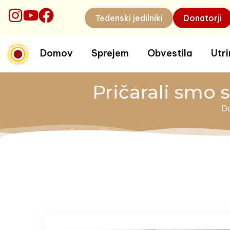
Preskoči
Tedenski jedilniki
Donatorji
na
glavno
Domov
Sprejem
Obvestila
Utri
vsebino
Pričarali smo 
D