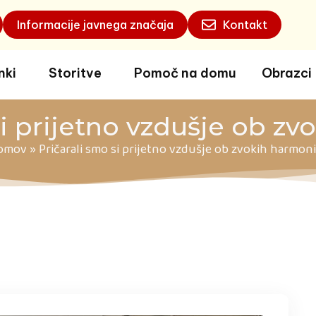
Informacije javnega značaja
Kontakt
nki
Storitve
Pomoč na domu
Obrazci
si prijetno vzdušje ob z
omov
»
Pričarali smo si prijetno vzdušje ob zvokih harmon