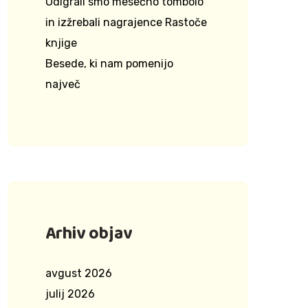
Odigrali smo mesečno tombolo
in izžrebali nagrajence Rastoče
knjige
Besede, ki nam pomenijo
največ
Arhiv objav
avgust 2026
julij 2026