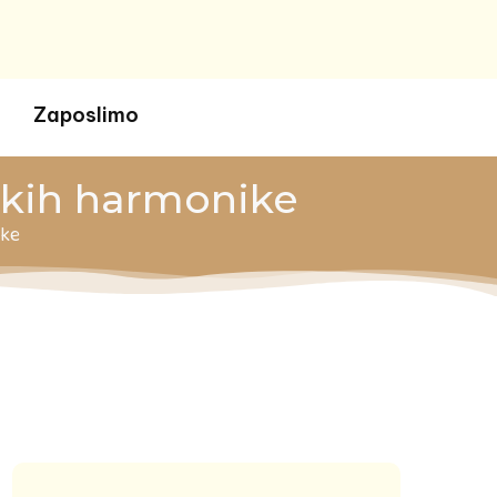
Zaposlimo
vokih harmonike
ike