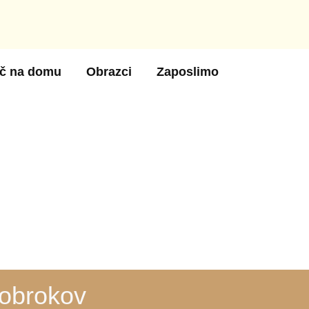
č na domu
Obrazci
Zaposlimo
 obrokov