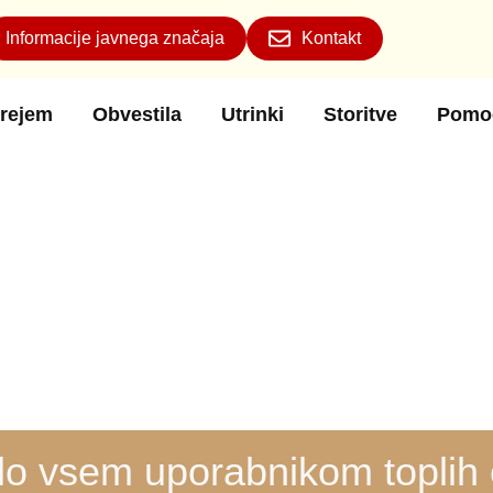
Informacije javnega značaja
Kontakt
rejem
Obvestila
Utrinki
Storitve
Pomo
lo vsem uporabnikom toplih