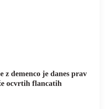
e z demenco je danes prav
že ocvrtih flancatih