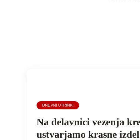
Domov
»
Na 
DNEVNI UTRINKI
Na delavnici vezenja kr
ustvarjamo krasne izde