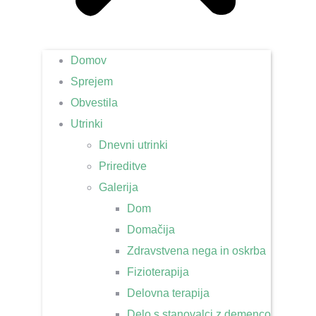
Domov
Sprejem
Obvestila
Utrinki
Dnevni utrinki
Prireditve
Galerija
Dom
Domačija
Zdravstvena nega in oskrba
Fizioterapija
Delovna terapija
Delo s stanovalci z demenco