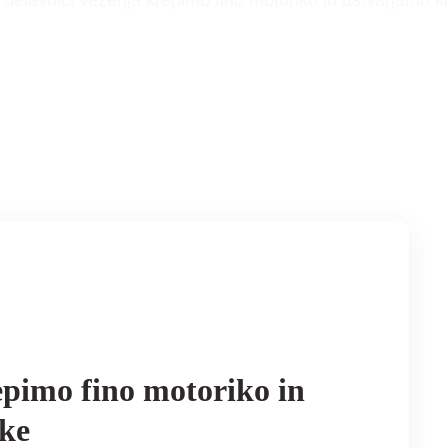
delavnici vezenja krepimo fino motoriko in ustvarjamo k
epimo fino motoriko in
lke