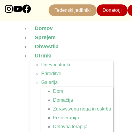
Tedenski jedilniki
Donatorji
Domov
Sprejem
Obvestila
Utrinki
Dnevni utrinki
Prireditve
Galerija
Dom
Domačija
Zdravstvena nega in oskrba
Fizioterapija
Delovna terapija