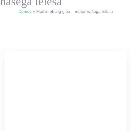
našega telesa
Domov
»
Moč in obseg giba – motor našega telesa