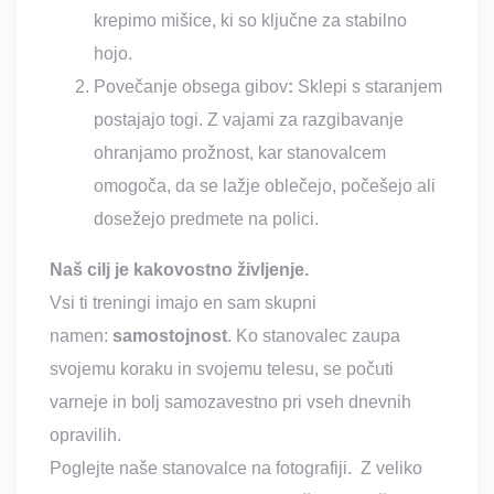
krepimo mišice, ki so ključne za stabilno
hojo.
Povečanje obsega gibov
:
Sklepi s staranjem
postajajo togi. Z vajami za razgibavanje
ohranjamo prožnost, kar stanovalcem
omogoča, da se lažje oblečejo, počešejo ali
dosežejo predmete na polici.
Naš cilj je kakovostno življenje.
Vsi ti treningi imajo en sam skupni
namen:
samostojnost
. Ko stanovalec zaupa
svojemu koraku in svojemu telesu, se počuti
varneje in bolj samozavestno pri vseh dnevnih
opravilih.
Poglejte naše stanovalce na fotografiji. Z veliko