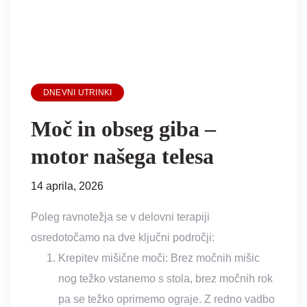
DNEVNI UTRINKI
Moč in obseg giba –
motor našega telesa
14 aprila, 2026
Poleg ravnotežja se v delovni terapiji
osredotočamo na dve ključni področji:
Krepitev mišične moči: Brez močnih mišic
nog težko vstanemo s stola, brez močnih rok
pa se težko oprimemo ograje. Z redno vadbo