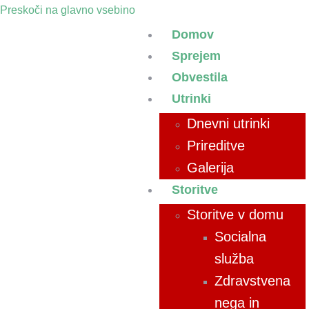
Preskoči na glavno vsebino
Domov
Sprejem
Obvestila
Utrinki
Dnevni utrinki
Prireditve
Galerija
Storitve
Storitve v domu
Socialna
služba
Zdravstvena
nega in