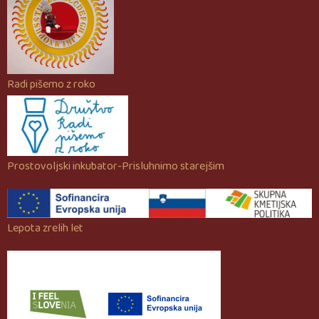
Radi pišemo z roko
Prostovoljski inkubator-Prisluhnimo starejšim
Lepota zrelih let