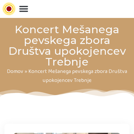
Preskoči
na
glavno
Koncert Mešanega
vsebino
pevskega zbora
Društva upokojencev
Trebnje
Domov
»
Koncert Mešanega pevskega zbora Društva
upokojencev Trebnje