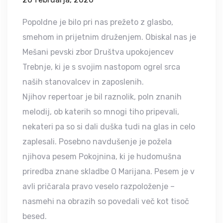
Popoldne je bilo pri nas prežeto z glasbo,
smehom in prijetnim druženjem. Obiskal nas je
Mešani pevski zbor Društva upokojencev
Trebnje, ki je s svojim nastopom ogrel srca
naših stanovalcev in zaposlenih.
Njihov repertoar je bil raznolik, poln znanih
melodij, ob katerih so mnogi tiho pripevali,
nekateri pa so si dali duška tudi na glas in celo
zaplesali. Posebno navdušenje je požela
njihova pesem Pokojnina, ki je hudomušna
priredba znane skladbe O Marijana. Pesem je v
avli pričarala pravo veselo razpoloženje –
nasmehi na obrazih so povedali več kot tisoč
besed.