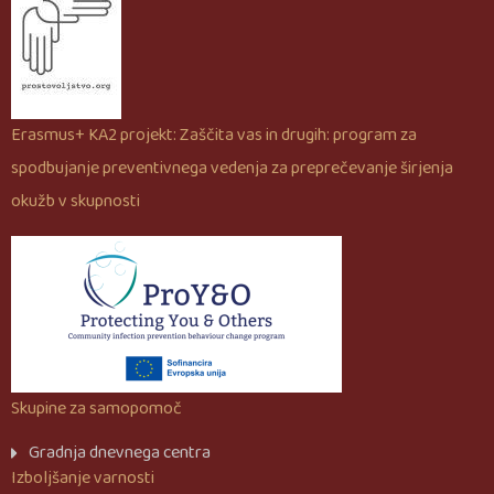
Erasmus+ KA2 projekt: Zaščita vas in drugih: program za
spodbujanje preventivnega vedenja za preprečevanje širjenja
okužb v skupnosti
Skupine za samopomoč
Gradnja dnevnega centra
Izboljšanje varnosti