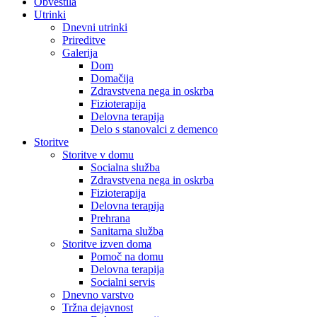
Obvestila
Utrinki
Dnevni utrinki
Prireditve
Galerija
Dom
Domačija
Zdravstvena nega in oskrba
Fizioterapija
Delovna terapija
Delo s stanovalci z demenco
Storitve
Storitve v domu
Socialna služba
Zdravstvena nega in oskrba
Fizioterapija
Delovna terapija
Prehrana
Sanitarna služba
Storitve izven doma
Pomoč na domu
Delovna terapija
Socialni servis
Dnevno varstvo
Tržna dejavnost