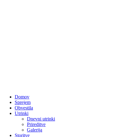
Domov
Sprejem
Obvestila
Utrinki
Dnevni utrinki
Prireditve
Galerija
Storitve