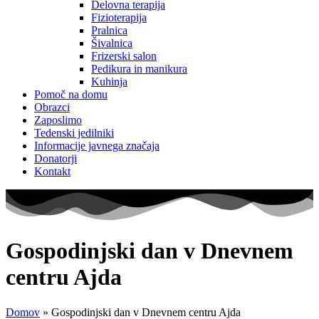
Delovna terapija
Fizioterapija
Pralnica
Šivalnica
Frizerski salon
Pedikura in manikura
Kuhinja
Pomoč na domu
Obrazci
Zaposlimo
Tedenski jedilniki
Informacije javnega značaja
Donatorji
Kontakt
Gospodinjski dan v Dnevnem
centru Ajda
Domov
»
Gospodinjski dan v Dnevnem centru Ajda