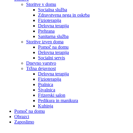
Storitve v domu
Socialna služba
Zdravstvena nega in oskrba
Fizioterapija
Delovna terapija
Prehrana
Sanitarna služba
Storitve izven doma
Pomoč na domu
Delovna terapija
Socialni servis
Dnevno varstvo
Tržna dejavnost
Delovna terapija
Fizioterapija
Pralnica
Šivalnica
Frizerski salon
Pedikura in manikura
Kuhinja
Pomoč na domu
Obrazci
Zaposlimo