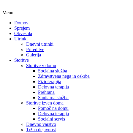
Menu
Domov
Sprejem
Obvestila
Utrinki
Dnevni utrinki
Prireditve
Galerija
Storitve
Storitve v domu
Socialna služba
Zdravstvena nega in oskrba
Fizioterapija
Delovna terapija
Prehrana
Sanitarna služba
Storitve izven doma
Pomoč na domu
Delovna terapija
Socialni servis
Dnevno varstvo
Tržna dejavnost