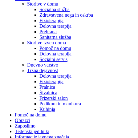
Storitve v domu
Socialna služba
Zdravstvena nega in oskrba
Fizioterapija
Delovna terapija
Prehrana
Sanitarna služba
Storitve izven doma
Pomoč na domu
Delovna terapija
Socialni servis
Dnevno varstvo
Tržna dejavnost
Delovna terapija
Fizioterapija
Pralnica
Šivalnica
Frizerski salon
Pedikura in manikura
Kuhinja
Pomoč na domu
Obrazci
Zaposlimo
Tedenski jedilniki
Informacije javnega značaja