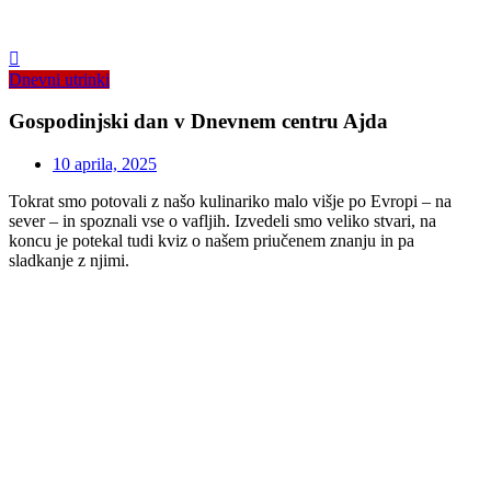
Dnevni utrinki
Gospodinjski dan v Dnevnem centru Ajda
10 aprila, 2025
Tokrat smo potovali z našo kulinariko malo višje po Evropi – na
sever – in spoznali vse o vafljih. Izvedeli smo veliko stvari, na
koncu je potekal tudi kviz o našem priučenem znanju in pa
sladkanje z njimi.