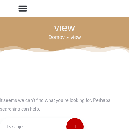
Pomoč na domu
Tedenski jedilniki
Informacije javnega značaja
view
Domov
»
view
It seems we can’t find what you’re looking for. Perhaps
searching can help.