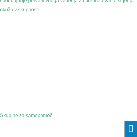
spodbujanje preventivnega vedenja za preprečevanje širjenja
okužb v skupnosti
Skupine za samopomoč