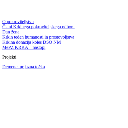
O pokroviteljstvu
Člani Krkinega pokroviteljskega odbora
Dan žena
Krkin teden humanosti in prostovoljstva
Krkina donacija koles DSO NM
MePZ KRKA – nastopi
Projekti
Demenci prijazna točka