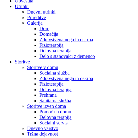
Obvestila
Utrinki
Dnevni utrinki
Prireditve
Galerija
Dom
Domačija
Zdravstvena nega in oskrba
Fizioterapija
Delovna terapija
Delo s stanovalci z demenco
Storitve
Storitve v domu
Socialna služba
Zdravstvena nega in oskrba
Fizioterapija
Delovna terapija
Prehrana
Sanitarna služba
Storitve izven doma
Pomoč na domu
Delovna terapija
Socialni servis
Dnevno varstvo
Tržna dejavnost