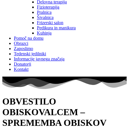
Delovna terapija
Fizioterapija
Pralnica
Šivalnica
Frizerski salon
Pedikura in manikura
Kuhinja
Pomoč na domu
Obrazci
Zaposlimo
Tedenski jedilniki
Informacije javnega značaja
Donatorji
Kontakt
OBVESTILO
OBISKOVALCEM –
SPREMEMBA OBISKOV