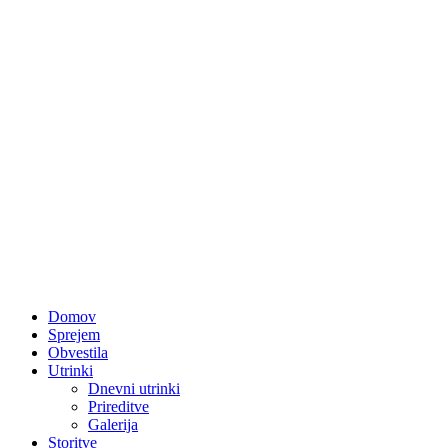
Domov
Sprejem
Obvestila
Utrinki
Dnevni utrinki
Prireditve
Galerija
Storitve