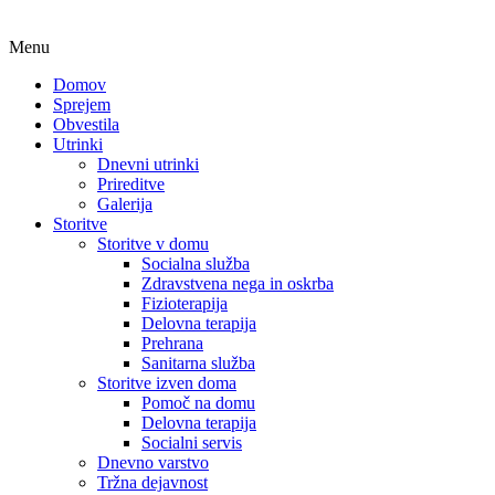
Menu
Domov
Sprejem
Obvestila
Utrinki
Dnevni utrinki
Prireditve
Galerija
Storitve
Storitve v domu
Socialna služba
Zdravstvena nega in oskrba
Fizioterapija
Delovna terapija
Prehrana
Sanitarna služba
Storitve izven doma
Pomoč na domu
Delovna terapija
Socialni servis
Dnevno varstvo
Tržna dejavnost