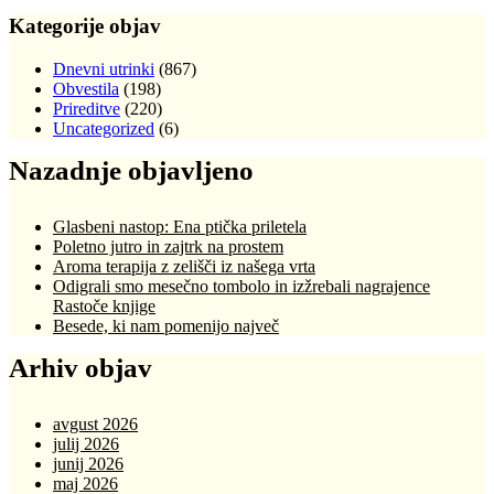
Kategorije objav
Dnevni utrinki
(867)
Obvestila
(198)
Prireditve
(220)
Uncategorized
(6)
Nazadnje objavljeno
Glasbeni nastop: Ena ptička priletela
Poletno jutro in zajtrk na prostem
Aroma terapija z zelišči iz našega vrta
Odigrali smo mesečno tombolo in izžrebali nagrajence
Rastoče knjige
Besede, ki nam pomenijo največ
Arhiv objav
avgust 2026
julij 2026
junij 2026
maj 2026