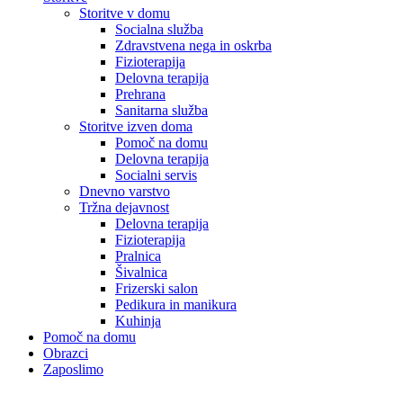
Storitve v domu
Socialna služba
Zdravstvena nega in oskrba
Fizioterapija
Delovna terapija
Prehrana
Sanitarna služba
Storitve izven doma
Pomoč na domu
Delovna terapija
Socialni servis
Dnevno varstvo
Tržna dejavnost
Delovna terapija
Fizioterapija
Pralnica
Šivalnica
Frizerski salon
Pedikura in manikura
Kuhinja
Pomoč na domu
Obrazci
Zaposlimo