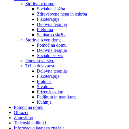
Storitve v domu
Socialna služba
Zdravstvena nega in oskrba
Fizioterapija
Delovna terapija
Prehrana
Sanitarna služba
Storitve izven doma
Pomoč na domu
Delovna terapija
Socialni servis
Dnevno varstvo
Tržna dejavnost
Delovna terapija
Fizioterapija
Pralnica
Šivalnica
Frizerski salon
Pedikura in manikura
Kuhinja
Pomoč na domu
Obrazci
Zaposlimo
Tedenski jedilniki
Informacije javnega značaja