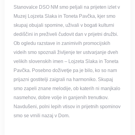
Stanovalce DSO NM smo peljali na prijeten izlet v
Muzej Lojzeta Slaka in Toneta Pavčka, kjer smo
skupaj obujali spomine, uživali v bogati kulturni
dediščini in preživeli čudovit dan v prijetni družbi.
Ob ogledu razstave in zanimivih promocijskih
videih smo spoznali življenje ter ustvarjanje dveh
velikih slovenskih imen – Lojzeta Slaka in Toneta
Pavčka. Posebno doživetje pa je bilo, ko so nam
prijazni gostitelji zaigrali na harmoniko. Skupaj
smo zapeli znane melodije, ob katerih ni manjkalo
nasmehov, dobre volje in ganjenih trenutkov.
Navdušeni, polni lepih vtisov in prijetnih spominov
smo se vrnili nazaj v Dom.