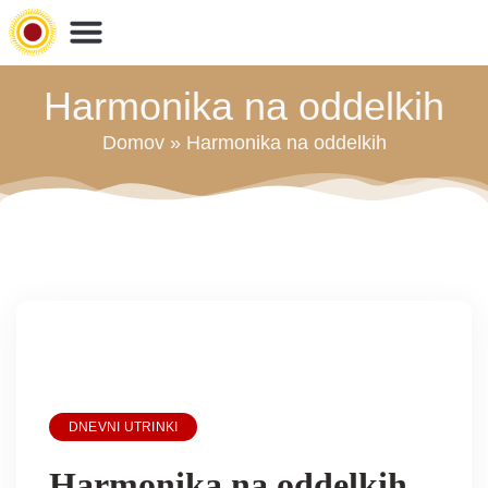
Preskoči
na
glavno
Harmonika na oddelkih
vsebino
Domov
»
Harmonika na oddelkih
DNEVNI UTRINKI
Harmonika na oddelkih