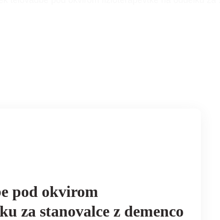
nek telovadbe pod okvirom fizioterapevtke na oddelku z
be pod okvirom
lku za stanovalce z demenco