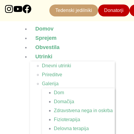
Tedenski jedilniki
Donatorji
Domov
Sprejem
Obvestila
Utrinki
Dnevni utrinki
Prireditve
Galerija
Dom
Domačija
Zdravstvena nega in oskrba
Fizioterapija
Delovna terapija