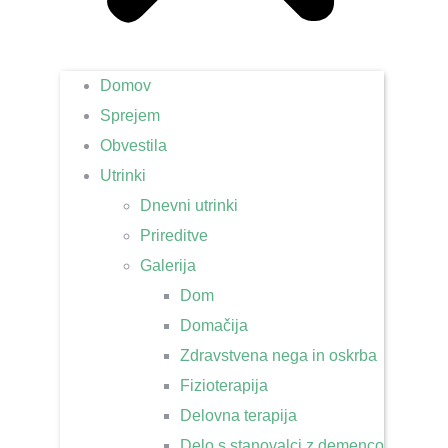
Domov
Sprejem
Obvestila
Utrinki
Dnevni utrinki
Prireditve
Galerija
Dom
Domačija
Zdravstvena nega in oskrba
Fizioterapija
Delovna terapija
Delo s stanovalci z demenco