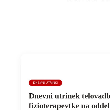
Domov
»
Dnevni utri
DNEVNI UTRINKI
Dnevni utrinek telovad
fizioterapevtke na odde