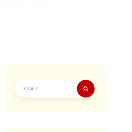
a stanovalce z demenco